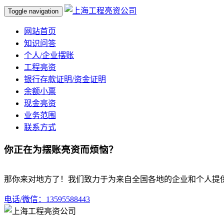
Toggle navigation
网站首页
知识问答
个人/企业摆账
工程亮资
银行存款证明/资金证明
余额小票
现金亮资
业务范围
联系方式
你正在为摆账亮资而烦恼？
那你来对地方了！我们致力于为来自全国各地的企业和个人提
电话/微信：13595588443